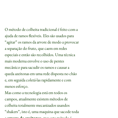
O método de colheita tradicional é feito com a 
ajuda de ramos flexíveis. Eles são usados para 
“agitar” os ramos da arvore de modo a provocar 
a separação do fruto, que caem em redes 
especiais e então são recolhidos. Uma técnica 
mais moderna envolve o uso de pentes 
mecânico para sacudir os ramos e causar a 
queda azeitonas em uma rede disposta no chão 
e, em seguida coletá-las rapidamente e com 
menos esforço.
Mas como a tecnologia está em todos os 
campos, atualmente existem métodos de 
colheita totalmente mecanizados usandos 
“shakers”, isto é, uma maquina que sacode toda 
a 
arvore de azeitonas
, mas este método é 